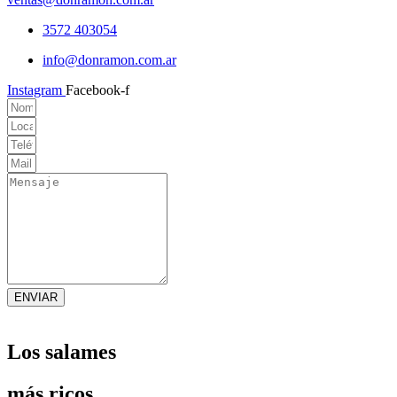
3572 403054
info@donramon.com.ar
Instagram
Facebook-f
ENVIAR
Los salames
más ricos