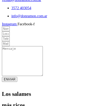
3572 403054
info@donramon.com.ar
Instagram
Facebook-f
ENVIAR
Los salames
más ricos